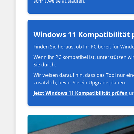
schrittweise auslaufen.
Windows 11 Kompatibilität 
Finden Sie heraus, ob Ihr PC bereit für Win
Wenn Ihr PC kompatibel ist, unterstützen wi
Sie durch.
Wir weisen darauf hin, dass das Tool nur ein
zusätzlich, bevor Sie ein Upgrade planen.
Jetzt Windows 11 Kompatibilität prüfen
un